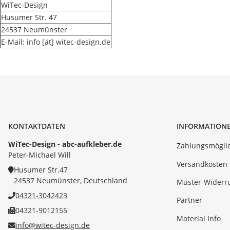
WiTec-Design
Husumer Str. 47
24537 Neumünster
E-Mail: info [ät] witec-design.de
KONTAKTDATEN
INFORMATION
WiTec-Design - abc-aufkleber.de
Zahlungsmöglic
Peter-Michael Will
Versandkosten
Husumer Str.47
24537 Neumünster, Deutschland
Muster-Widerr
04321-3042423
Partner
04321-9012155
Material Info
info@witec-design.de