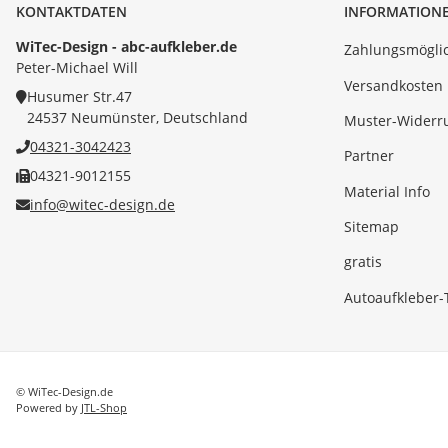
KONTAKTDATEN
INFORMATION
WiTec-Design - abc-aufkleber.de
Zahlungsmöglic
Peter-Michael Will
Versandkosten
Husumer Str.47
24537 Neumünster, Deutschland
Muster-Widerr
04321-3042423
Partner
04321-9012155
Material Info
info@witec-design.de
Sitemap
gratis
Autoaufkleber-
© WiTec-Design.de
Powered by
JTL-Shop