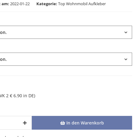
lt am:
2022-01-22
Kategorie
Top Wohnmobil Aufkleber
ion.
ion.
(VK 2 € 6.90 in DE)
In den Warenkorb