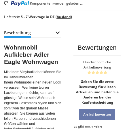
ding...
Komponenten werden geladen ...
Lieferzeit:
5 - 7 Werktage in DE
(Ausland)
Beschreibung
Bewertungen
Wohnmobil
Aufkleber Adler
Eagle Wohnwagen
Durchschnittliche
Artikelbewertung
Mit einem Vinylaufkleber können Sie
im Handumdrehen
Geben Sie die erste
Ihrem Wohnmobil einen neuen Look
Bewertung für diesen
verpassen. Wer keine teuren
Artikel ab und helfen Sie
Lackierungen möchte, kann auf
Anderen bei der
günstige Weise sein WoMo nach
Kaufentscheidung
eigenem Geschmack stylen und sich
somit von der grauen Masse
absetzen. Sie können aus vielen
Artikel bewerten
tollen Farben und verschiedenen
Größen wählen und
Es gibt noch keine
jeder Wohnmobil Aufkleber wird