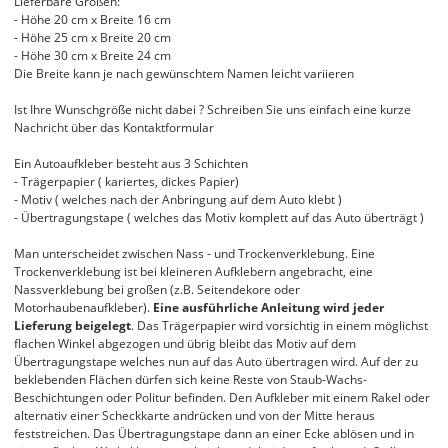
Lieferbare Größen:
- Höhe 20 cm x Breite 16 cm
- Höhe 25 cm x Breite 20 cm
- Höhe 30 cm x Breite 24 cm
Die Breite kann je nach gewünschtem Namen leicht variieren
Ist Ihre Wunschgröße nicht dabei ? Schreiben Sie uns einfach eine kurze
Nachricht über das Kontaktformular
Ein Autoaufkleber besteht aus 3 Schichten
- Trägerpapier ( kariertes, dickes Papier)
- Motiv ( welches nach der Anbringung auf dem Auto klebt )
- Übertragungstape ( welches das Motiv komplett auf das Auto überträgt )
Man unterscheidet zwischen Nass - und Trockenverklebung. Eine
Trockenverklebung ist bei kleineren Aufklebern angebracht, eine
Nassverklebung bei großen (z.B. Seitendekore oder
Motorhaubenaufkleber).
Eine ausführliche Anleitung wird jeder
Lieferung beigelegt
. Das Trägerpapier wird vorsichtig in einem möglichst
flachen Winkel abgezogen und übrig bleibt das Motiv auf dem
Übertragungstape welches nun auf das Auto übertragen wird. Auf der zu
beklebenden Flächen dürfen sich keine Reste von Staub-Wachs-
Beschichtungen oder Politur befinden. Den Aufkleber mit einem Rakel oder
alternativ einer Scheckkarte andrücken und von der Mitte heraus
feststreichen. Das Übertragungstape dann an einer Ecke ablösen und in