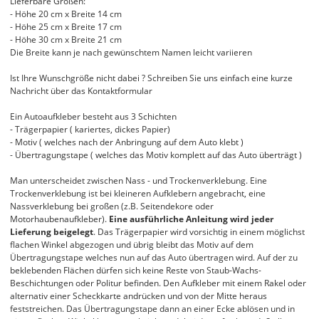
Lieferbare Größen:
- Höhe 20 cm x Breite 14 cm
- Höhe 25 cm x Breite 17 cm
- Höhe 30 cm x Breite 21 cm
Die Breite kann je nach gewünschtem Namen leicht variieren
Ist Ihre Wunschgröße nicht dabei ? Schreiben Sie uns einfach eine kurze
Nachricht über das Kontaktformular
Ein Autoaufkleber besteht aus 3 Schichten
- Trägerpapier ( kariertes, dickes Papier)
- Motiv ( welches nach der Anbringung auf dem Auto klebt )
- Übertragungstape ( welches das Motiv komplett auf das Auto überträgt )
Man unterscheidet zwischen Nass - und Trockenverklebung. Eine
Trockenverklebung ist bei kleineren Aufklebern angebracht, eine
Nassverklebung bei großen (z.B. Seitendekore oder
Motorhaubenaufkleber).
Eine ausführliche Anleitung wird jeder
Lieferung beigelegt
. Das Trägerpapier wird vorsichtig in einem möglichst
flachen Winkel abgezogen und übrig bleibt das Motiv auf dem
Übertragungstape welches nun auf das Auto übertragen wird. Auf der zu
beklebenden Flächen dürfen sich keine Reste von Staub-Wachs-
Beschichtungen oder Politur befinden. Den Aufkleber mit einem Rakel oder
alternativ einer Scheckkarte andrücken und von der Mitte heraus
feststreichen. Das Übertragungstape dann an einer Ecke ablösen und in