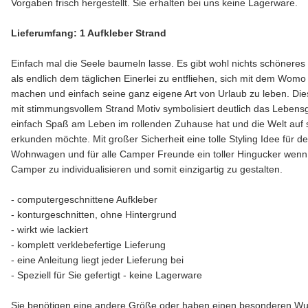
Vorgaben frisch hergestellt. Sie erhalten bei uns keine Lagerware.
Lieferumfang: 1 Aufkleber Strand
Einfach mal die Seele baumeln lasse. Es gibt wohl nichts schöneres
als endlich dem täglichen Einerlei zu entfliehen, sich mit dem Womo
machen und einfach seine ganz eigene Art von Urlaub zu leben. Die
mit stimmungsvollem Strand Motiv symbolisiert deutlich das Lebens
einfach Spaß am Leben im rollenden Zuhause hat und die Welt auf 
erkunden möchte. Mit großer Sicherheit eine tolle Styling Idee für 
Wohnwagen und für alle Camper Freunde ein toller Hingucker wenn
Camper zu individualisieren und somit einzigartig zu gestalten.
- computergeschnittene Aufkleber
- konturgeschnitten, ohne Hintergrund
- wirkt wie lackiert
- komplett verklebefertige Lieferung
- eine Anleitung liegt jeder Lieferung bei
- Speziell für Sie gefertigt - keine Lagerware
Sie benötigen eine andere Größe oder haben einen besonderen W