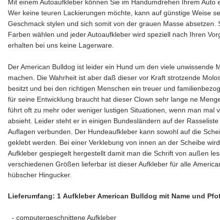
Mit einem Autoaufkleber können Sie im Handumdrehen Ihrem Auto 
Wer keine teuren Lackierungen möchte, kann auf günstige Weise s
Geschmack stylen und sich somit von der grauen Masse absetzen. S
Farben wählen und jeder Autoaufkleber wird speziell nach Ihren Vorg
erhalten bei uns keine Lagerware.
Der American Bulldog ist leider ein Hund um den viele unwissend
machen. Die Wahrheit ist aber daß dieser vor Kraft strotzende Mol
besitzt und bei den richtigen Menschen ein treuer und familienbezoge
für seine Entwicklung braucht hat dieser Clown sehr lange ne Men
führt oft zu mehr oder weniger lustigen Situationen, wenn man mal 
absieht. Leider steht er in einigen Bundesländern auf der Rasseliste
Auflagen verbunden. Der Hundeaufkleber kann sowohl auf die Schei
geklebt werden. Bei einer Verklebung von innen an der Scheibe wird
Aufkleber gespiegelt hergestellt damit man die Schrift von außen le
verschiedenen Größen lieferbar ist dieser Aufkleber für alle Americ
hübscher Hingucker.
Lieferumfang: 1 Aufkleber American Bulldog mit Name und Pfo
- computergeschnittene Aufkleber