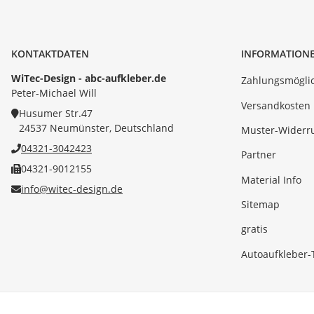
KONTAKTDATEN
INFORMATION
WiTec-Design - abc-aufkleber.de
Zahlungsmöglic
Peter-Michael Will
Versandkosten
Husumer Str.47
24537 Neumünster, Deutschland
Muster-Widerr
04321-3042423
Partner
04321-9012155
Material Info
info@witec-design.de
Sitemap
gratis
Autoaufkleber-