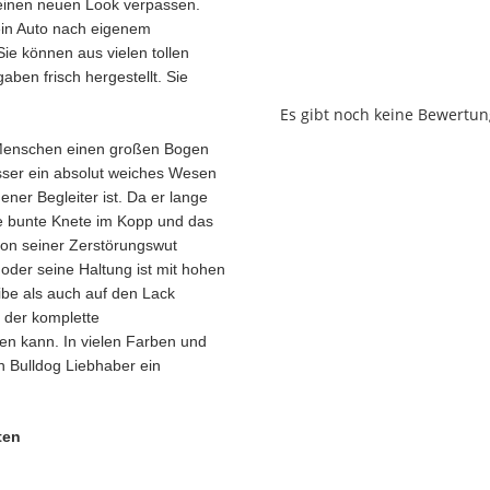
einen neuen Look verpassen.
ein Auto nach eigenem
ie können aus vielen tollen
aben frisch hergestellt. Sie
Es gibt noch keine Bewertun
e Menschen einen großen Bogen
osser ein absolut weiches Wesen
ner Begleiter ist. Da er lange
ge bunte Knete im Kopp und das
von seiner Zerstörungswut
 oder seine Haltung ist mit hohen
be als auch auf den Lack
 der komplette
sen kann. In vielen Farben und
an Bulldog Liebhaber ein
ten